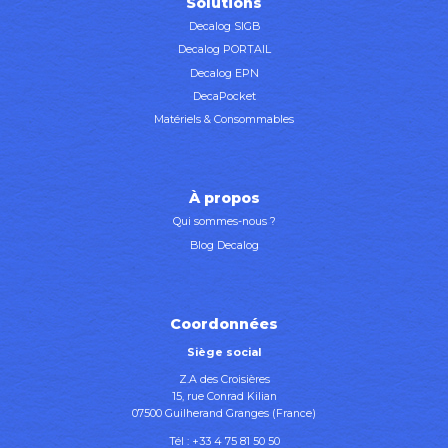
Solutions
Decalog SIGB
Decalog PORTAIL
Decalog EPN
DecaPocket
Matériels & Consommables
À propos
Qui sommes-nous ?
Blog Decalog
Coordonnées
Siège social
Z.A des Croisières
15, rue Conrad Kilian
07500 Guilherand Granges (France)
Tél :
+33 4 75 81 50 50