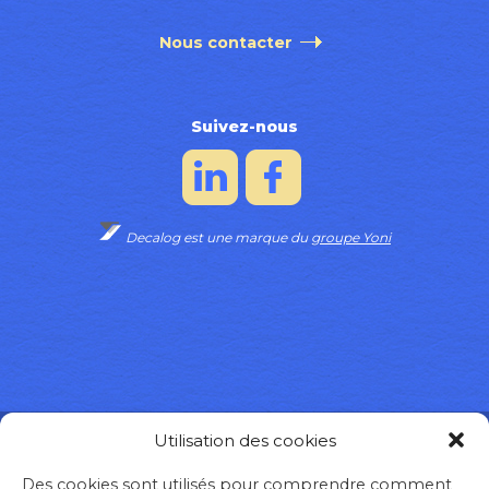
Nous contacter
Suivez-nous
Decalog est une marque du
groupe Yoni
Utilisation des cookies
© DECALOG
MENTIONS LÉGALES
POLITIQUE RGPD
POLITIQUE COOKIES
PLAN DU SITE
Des cookies sont utilisés pour comprendre comment