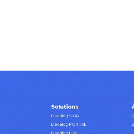
7 novembre 2024
Alexandre Mamy
Dans
Événement
,
Informations produits
,
Partenariat
Solutions
Decalog SIGB
Q
Decalog PORTAIL
B
Decalog EPN