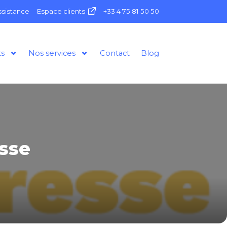
ssistance
Espace clients
+33 4 75 81 50 50
ts
Nos services
Contact
Blog
esse