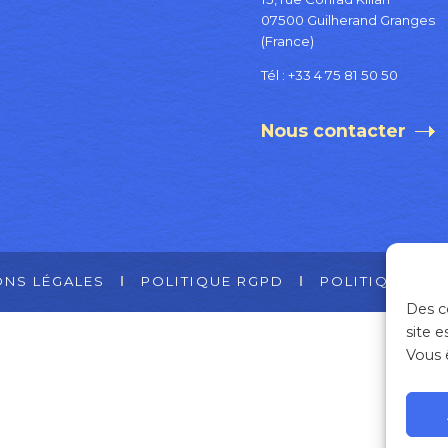
07500 Guilherand Granges
(France)
Tél :
+33 4 75 81 50 50
Nous contacter
ONS LÉGALES
POLITIQUE RGPD
POLITIQUE CO
Des c
site e
Vous 