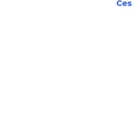
Ces
Journée des lauréats de
l’appel à projet SNI