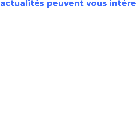
 actualités peuvent vous intére
Decalog partenaire du
Crussol Festival 2024