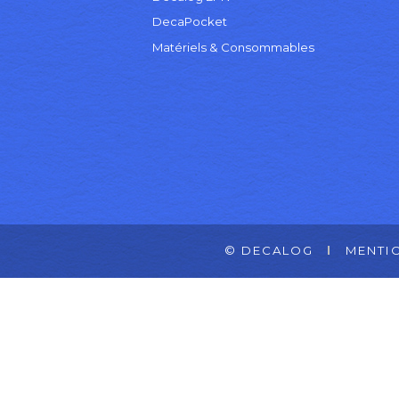
DecaPocket
Matériels & Consommables
© DECALOG
MENTI