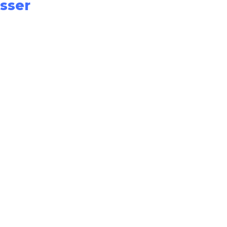
sser
Webinaire de
présentation de la
version 14.6 du SIGB