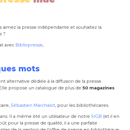
Vous aimez la presse indépendante et souhaitez la
e ?
iat avec
Bibliopresse
,
ques mots
alternative dédiée à la diffusion de la presse
 Elle propose un catalogue de plus de
50 magazines
caire,
Sébastien Marchalot
, pour les bibliothécaires.
 ans
. Il a même été un utilisateur de notre
SIGB
(et il en
t pour la presse de qualité, il a une parfaite
ntes de la gestion de l’offre de presse en bibliothèque.