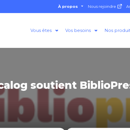
À propos
Nous rejoindre
A
Vous êtes
Vos besoins
Nos produi
alog soutient BiblioPr