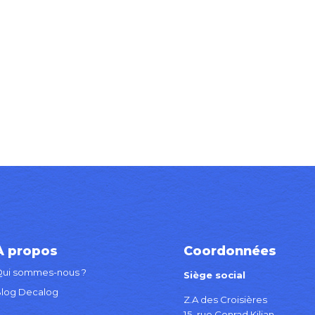
26 juin 2024
Alexandre Mamy
Dans
Événement
,
Salon
À propos
Coordonnées
ui sommes-nous ?
Siège social
log Decalog
Z.A des Croisières
15, rue Conrad Kilian