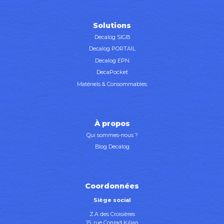
Solutions
Decalog SIGB
Decalog PORTAIL
Decalog EPN
DecaPocket
Matériels & Consommables
À propos
Qui sommes-nous ?
Blog Decalog
Coordonnées
Siège social
Z.A des Croisières
15, rue Conrad Kilian